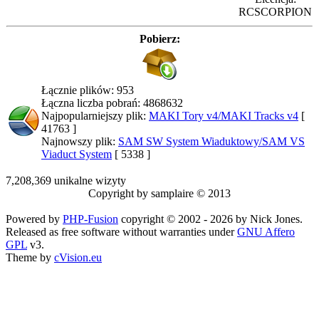
RCSCORPION
Pobierz:
Łącznie plików: 953
Łączna liczba pobrań: 4868632
Najpopularniejszy plik:
MAKI Tory v4/MAKI Tracks v4
[
41763 ]
Najnowszy plik:
SAM SW System Wiaduktowy/SAM VS
Viaduct System
[ 5338 ]
7,208,369 unikalne wizyty
Copyright by samplaire © 2013
Powered by
PHP-Fusion
copyright © 2002 - 2026 by Nick Jones.
Released as free software without warranties under
GNU Affero
GPL
v3.
Theme by
cVision.eu