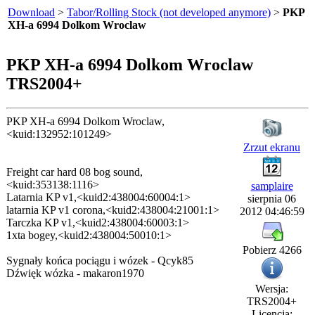
Download
>
Tabor/Rolling Stock (not developed anymore)
>
PKP
XH-a 6994 Dolkom Wroclaw
PKP XH-a 6994 Dolkom Wroclaw
TRS2004+
PKP XH-a 6994 Dolkom Wroclaw,
<kuid:132952:101249>
Zrzut ekranu
Freight car hard 08 bog sound,
<kuid:353138:1116>
samplaire
Latarnia KP v1,<kuid2:438004:60004:1>
sierpnia 06
latarnia KP v1 corona,<kuid2:438004:21001:1>
2012 04:46:59
Tarczka KP v1,<kuid2:438004:60003:1>
1xta bogey,<kuid2:438004:50010:1>
Pobierz 4266
Sygnały końca pociągu i wózek - Qcyk85
Dźwięk wózka - makaron1970
Wersja:
TRS2004+
Licencja: