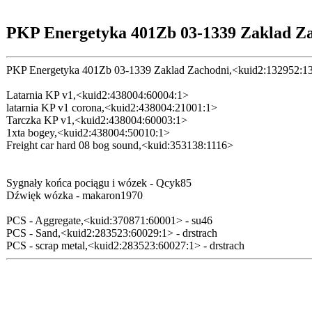
PKP Energetyka 401Zb 03-1339 Zaklad Z
PKP Energetyka 401Zb 03-1339 Zaklad Zachodni,<kuid2:132952:1
Latarnia KP v1,<kuid2:438004:60004:1>
latarnia KP v1 corona,<kuid2:438004:21001:1>
Tarczka KP v1,<kuid2:438004:60003:1>
1xta bogey,<kuid2:438004:50010:1>
Freight car hard 08 bog sound,<kuid:353138:1116>
Sygnały końca pociągu i wózek - Qcyk85
Dźwięk wózka - makaron1970
PCS - Aggregate,<kuid:370871:60001> - su46
PCS - Sand,<kuid2:283523:60029:1> - drstrach
PCS - scrap metal,<kuid2:283523:60027:1> - drstrach