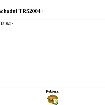
achodni TRS2004+
31219:2>
Pobierz: