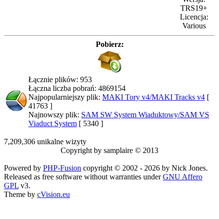
TRS19+
Licencja:
Various
Pobierz:
Łącznie plików: 953
Łączna liczba pobrań: 4869154
Najpopularniejszy plik:
MAKI Tory v4/MAKI Tracks v4
[
41763 ]
Najnowszy plik:
SAM SW System Wiaduktowy/SAM VS
Viaduct System
[ 5340 ]
7,209,306 unikalne wizyty
Copyright by samplaire © 2013
Powered by
PHP-Fusion
copyright © 2002 - 2026 by Nick Jones.
Released as free software without warranties under
GNU Affero
GPL
v3.
Theme by
cVision.eu