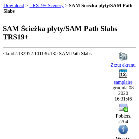
Download
>
TRS19+ Scenery
>
SAM Ścieżka płyty/SAM Path
Slabs
SAM Ścieżka płyty/SAM Path Slabs
TRS19+
<kuid2:132952:101136:13> SAM Path Slabs
Zrzut ekranu
samplaire
grudnia 08
2020
16:31:46
Pobierz
2764
Wersja: