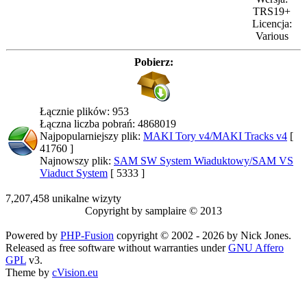
TRS19+
Licencja:
Various
Pobierz:
Łącznie plików: 953
Łączna liczba pobrań: 4868019
Najpopularniejszy plik:
MAKI Tory v4/MAKI Tracks v4
[
41760 ]
Najnowszy plik:
SAM SW System Wiaduktowy/SAM VS
Viaduct System
[ 5333 ]
7,207,458 unikalne wizyty
Copyright by samplaire © 2013
Powered by
PHP-Fusion
copyright © 2002 - 2026 by Nick Jones.
Released as free software without warranties under
GNU Affero
GPL
v3.
Theme by
cVision.eu