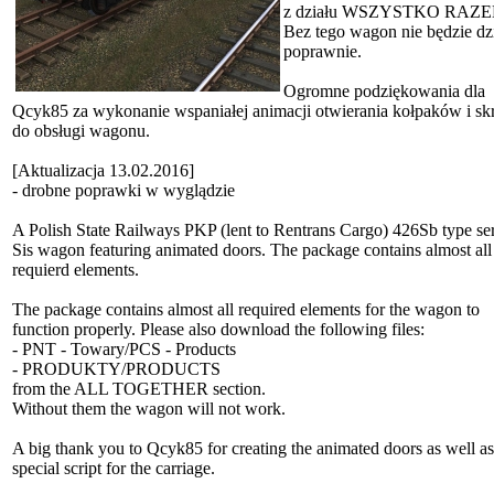
z działu WSZYSTKO RAZE
Bez tego wagon nie będzie dzi
poprawnie.
Ogromne podziękowania dla
Qcyk85 za wykonanie wspaniałej animacji otwierania kołpaków i sk
do obsługi wagonu.
[Aktualizacja 13.02.2016]
- drobne poprawki w wyglądzie
A Polish State Railways PKP (lent to Rentrans Cargo) 426Sb type ser
Sis wagon featuring animated doors. The package contains almost all
requierd elements.
The package contains almost all required elements for the wagon to
function properly. Please also download the following files:
- PNT - Towary/PCS - Products
- PRODUKTY/PRODUCTS
from the ALL TOGETHER section.
Without them the wagon will not work.
A big thank you to Qcyk85 for creating the animated doors as well as
special script for the carriage.