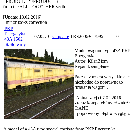
- PRODUKTY/PRODUCTS
from the ALL TOGETHER section.
[Update 13.02.2016]
- minor looks correction
PKP
Energetyka
07.02.16
samplaire
TRS2006+
7995
0
43A 1502
St.Slotwiny
Model wagonu typu 43A PK
Energetyka.
Autor: KilanZiom
Repaint: samplaire
Paczka zawiera wszystkie ele
niezbędne do poprawnego
działania wagonu.
[Aktualizacja 07.02.2016]
- teraz kompatybilny również 
T:ANE
- poprawiony błąd w wyglądz
A model of a 43A type special carriage from PKP Energetyka.