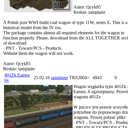
Autor: Qcyk85
Reskin: samplaire
A Polish post WWI build coal wagon of type 11W, series E. This is a
historical model from the IV era.
The package contains almost all required elements for the wagon to
function properly. Please, download from the ALL TOGETHER sect
of download:
- PNT - Towary/PCS - Products.
Without them the wagon will not work.
Autor: Qcyk85
Reskin: samplaire
401Zk Eamos
25.02.16
samplaire
TRS2004+
4943
0
6x
Wagon węglarka typu 401Zk s
Eamos. 6 egzemplarzy. Przer
wagonu 401Ze
W paczce jest prawie wszystk
potrzebne do poprawnego dzia
wagonu. Proszę pobrać pliki:
- PNT - Towary/PCS - Produc
- PRODUKTY/PRODUCTS