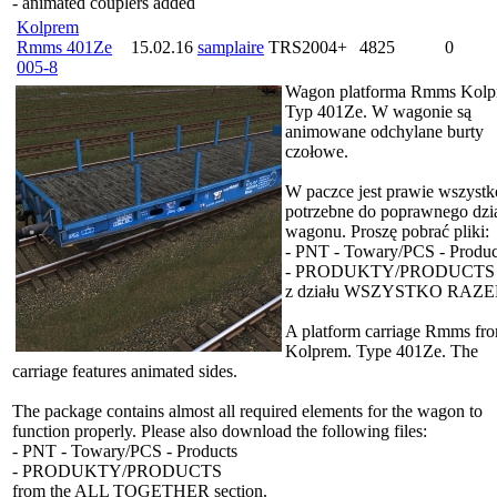
- animated couplers added
Kolprem
Rmms 401Ze
15.02.16
samplaire
TRS2004+
4825
0
005-8
Wagon platforma Rmms Kolp
Typ 401Ze. W wagonie są
animowane odchylane burty
czołowe.
W paczce jest prawie wszystk
potrzebne do poprawnego dzia
wagonu. Proszę pobrać pliki:
- PNT - Towary/PCS - Produc
- PRODUKTY/PRODUCTS
z działu WSZYSTKO RAZE
A platform carriage Rmms fr
Kolprem. Type 401Ze. The
carriage features animated sides.
The package contains almost all required elements for the wagon to
function properly. Please also download the following files:
- PNT - Towary/PCS - Products
- PRODUKTY/PRODUCTS
from the ALL TOGETHER section.