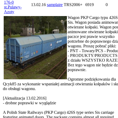
176-0
13.02.16
samplaire
TRS2006+
6919
0
st.Pulawy-
Azoty
Wagon PKP Cargo typu 426S 
Sis. Wagon posiada animowa
otwierane kołpaki. Wagon pos
animowane otwierane kołpak
paczce jest prawie wszystko
potrzebne do poprawnego dzia
wagonu. Proszę pobrać pliki:
- PNT - Towary/PCS - Produc
- PRODUKTY/PRODUCTS
z działu WSZYSTKO RAZE
Bez tego wagon nie będzie dzi
poprawnie.
Ogromne podziękowania dla
Qcyk85 za wykonanie wspaniałej animacji otwierania kołpaków i sk
do obsługi wagonu.
[Aktualizacja 13.02.2016]
- drobne poprawki w wyglądzie
A Polish State Railways (PKP Cargo) 426S type series Sis carriage
featuring animated doors. The package contains almost all required