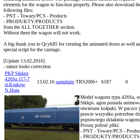
elements for the wagon to function properly. Please also download th
following files:
- PNT - Towary/PCS - Products
- PRODUKTY/PRODUCTS
from the ALL TOGETHER section.
Without them the wagon will not work.
A big thank you to Qcyk85 for creating the animated doors as well as
special script for the carriage.
[Update 13.02.2016]
- minor looks correction
PKP Sikkps
426Sa 117-7
13.02.16
samplaire
TRS2006+
6187
0
st.Krakow
N.Huta
Model wagonu typu 426Sa, se
Sikkps. agon posiada animow
otwierane kołpaki. W paczce j
prawie wszystko potrzebne d
poprawnego działania wagonu
Proszę pobrać pliki:
- PNT - Towary/PCS - Produc
- PRODUKTY/PRODUCTS