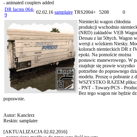
- animated couplers added
DR Iacms 064-
02.02.16
samplaire
TRS2004+
5208
0
9
Niemiecki wagon chłodnia
produkcji wschodnio niemiec
(NRD) zakładów VEB Wago
Dessau z lat 50tych. Wagon 
wersji z wózkiem Niesky. Mo
kolorach niemieckich DR z I
epoki. Na pomoście można
postawic manewrowego. W p
znajduje się prawie wszystko
potrzebne do poprawnego dzia
modelu. Proszę o pobranie z d
WSZYSTKO RAZEM pliku:
- PNT - Towary/PCS - Produc
Bez tego wagon nie będzie dzi
poprawnie.
Autor: Kanclerz
Reskin: samplaire
[AKTUALIZACJA 02.02.2016]