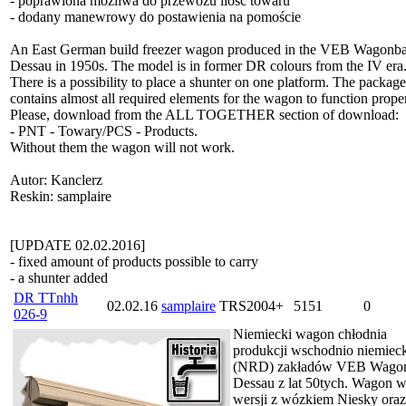
- poprawiona możliwa do przewozu ilość towaru
- dodany manewrowy do postawienia na pomoście
An East German build freezer wagon produced in the VEB Wagonb
Dessau in 1950s. The model is in former DR colours from the IV era
There is a possibility to place a shunter on one platform. The package
contains almost all required elements for the wagon to function proper
Please, download from the ALL TOGETHER section of download:
- PNT - Towary/PCS - Products.
Without them the wagon will not work.
Autor: Kanclerz
Reskin: samplaire
[UPDATE 02.02.2016]
- fixed amount of products possible to carry
- a shunter added
DR TTnhh
02.02.16
samplaire
TRS2004+
5151
0
026-9
Niemiecki wagon chłodnia
produkcji wschodnio niemiec
(NRD) zakładów VEB Wago
Dessau z lat 50tych. Wagon 
wersji z wózkiem Niesky oraz