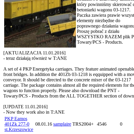
który powinniśmy skierować 
betoniarki wagonu 03-1217.
Paczka zawiera prawie wszyst
elementy niezbędne do
poprawnego działania wagonu
Proszę pobrać z działu
WSZYSTKO RAZEM plik P
Towary/PCS - Products.
[AKTUALIZACJA 11.01.2016]
- teraz działają również w T:ANE
A set of 4 PKP Energetyka carriages. They feature animated openabl
front bridges. In addition the 401Zb 03-1218 is eqquipped with a mo
conveyor. It should be directed to the concrete mixer of the 03-1217
carriage. The package contains almost all the required elements for th
wagons to function properly. Please also download the PNT -
Towary/PCS - Products from the ALL TOGETHER section of down
[UPDATE 11.01.2016]
- Now they work also in T:ANE
PKP Eamos
401Zk 277-0
08.01.16
samplaire
TRS2004+
4546
0
st.Krzeszowice