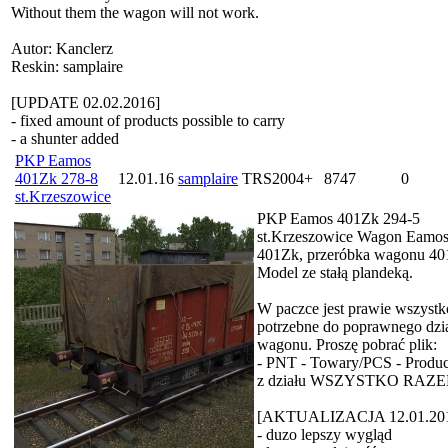
Without them the wagon will not work.
Autor: Kanclerz
Reskin: samplaire
[UPDATE 02.02.2016]
- fixed amount of products possible to carry
- a shunter added
PKP Eamos
401Zk 278-8
12.01.16
samplaire
TRS2004+
8747
0
st.Krzeszowice
PKP Eamos 401Zk 294-5
st.Krzeszowice Wagon Eamos
401Zk, przeróbka wagonu 40
Model ze stałą plandeką.
W paczce jest prawie wszystk
potrzebne do poprawnego dzia
wagonu. Proszę pobrać plik:
- PNT - Towary/PCS - Produc
z działu WSZYSTKO RAZE
[AKTUALIZACJA 12.01.20
- duzo lepszy wygląd