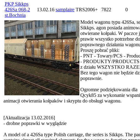
PKP Sikkps
426Sa 068-2
13.02.16
samplaire
TRS2006+
7822
0
st.Bochnia
Model wagonu typu 426Sa, se
Sikkps. agon posiada animow
otwierane kołpaki. W paczce j
prawie wszystko potrzebne d
poprawnego działania wagonu
Proszę pobrać pliki:
- PNT - Towary/PCS - Produc
- PRODUKTY/PRODUCTS
z działu WSZYSTKO RAZE
Bez tego wagon nie będzie dzi
poprawnie.
Ogromne podziękowania dla
Qcyk85 za wykonanie wspani
animacji otwierania kołpaków i skryptu do obsługi wagonu.
[Aktualizacja 13.02.2016]
- drobne poprawki w wyglądzie
A model of a 426Sa type Polish carriage, the series is Sikkps. The p