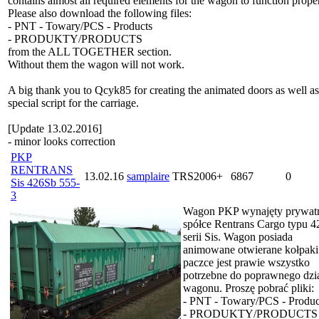
contains almost all required elements for the wagon to function proper
Please also download the following files:
- PNT - Towary/PCS - Products
- PRODUKTY/PRODUCTS
from the ALL TOGETHER section.
Without them the wagon will not work.
A big thank you to Qcyk85 for creating the animated doors as well as
special script for the carriage.
[Update 13.02.2016]
- minor looks correction
PKP
RENTRANS
13.02.16
samplaire
TRS2006+
6867
0
Sis 426Sb 555-
3
Wagon PKP wynajęty prywat
spółce Rentrans Cargo typu 
serii Sis. Wagon posiada
animowane otwierane kołpak
paczce jest prawie wszystko
potrzebne do poprawnego dzia
wagonu. Proszę pobrać pliki:
- PNT - Towary/PCS - Produc
- PRODUKTY/PRODUCTS