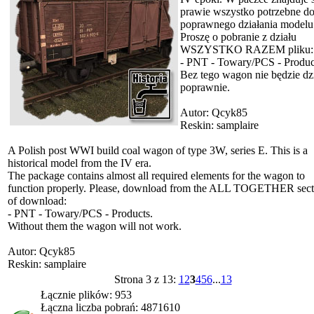
prawie wszystko potrzebne d
poprawnego działania modelu
Proszę o pobranie z działu
WSZYSTKO RAZEM pliku:
- PNT - Towary/PCS - Produc
Bez tego wagon nie będzie dzi
poprawnie.
Autor: Qcyk85
Reskin: samplaire
A Polish post WWI build coal wagon of type 3W, series E. This is a
historical model from the IV era.
The package contains almost all required elements for the wagon to
function properly. Please, download from the ALL TOGETHER sect
of download:
- PNT - Towary/PCS - Products.
Without them the wagon will not work.
Autor: Qcyk85
Reskin: samplaire
Strona 3 z 13:
1
2
3
4
5
6
...
13
Łącznie plików: 953
Łączna liczba pobrań: 4871610