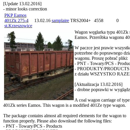
[Update 13.02.2016]
- minor looks correction
PKP Eamos
401Zk 275-4
13.02.16
samplaire
TRS2004+
4558
0
st.Krzeszowice
Wagon węglarka typu 401Zk s
Eamos. Przeróbka wagonu 4
W paczce jest prawie wszystk
potrzebne do poprawnego dzia
wagonu. Proszę pobrać pliki:
- PNT - Towary/PCS - Produc
- PRODUKTY/PRODUCTS
z działu WSZYSTKO RAZE
[Aktualizacja 13.02.2016]
- drobne poprawki w wyglądz
A coal wagon carriage of type
401Zk series Eamos. This wagon is a modified 401Ze type wagon.
The package contains almost all required elements for the wagon to
function properly. Please also download the following files:
- PNT - Towary/PCS - Products