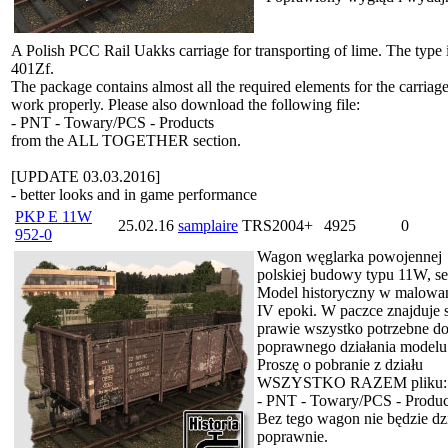
A Polish PCC Rail Uakks carriage for transporting of lime. The type 
401Zf.
The package contains almost all the required elements for the carriage
work properly. Please also download the following file:
- PNT - Towary/PCS - Products
from the ALL TOGETHER section.
[UPDATE 03.03.2016]
- better looks and in game performance
PKP E 11W
25.02.16
samplaire
TRS2004+
4925
0
952-0
Wagon węglarka powojennej
polskiej budowy typu 11W, se
Model historyczny w malowan
IV epoki. W paczce znajduje s
prawie wszystko potrzebne d
poprawnego działania modelu
Proszę o pobranie z działu
WSZYSTKO RAZEM pliku:
- PNT - Towary/PCS - Produc
Bez tego wagon nie będzie dzi
poprawnie.