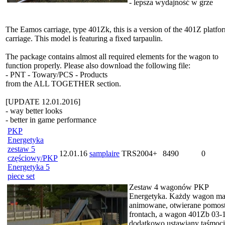
- lepsza wydajność w grze
The Eamos carriage, type 401Zk, this is a version of the 401Z platfo
carriage. This model is featuring a fixed tarpaulin.
The package contains almost all required elements for the wagon to
function properly. Please also download the following file:
- PNT - Towary/PCS - Products
from the ALL TOGETHER section.
[UPDATE 12.01.2016]
- way better looks
- better in game performance
PKP
Energetyka
zestaw 5
12.01.16
samplaire
TRS2004+
8490
0
częściowy/PKP
Energetyka 5
piece set
Zestaw 4 wagonów PKP
Energetyka. Każdy wagon m
animowane, otwierane pomos
frontach, a wagon 401Zb 03-
dodatkowo ustawiany taśmoci