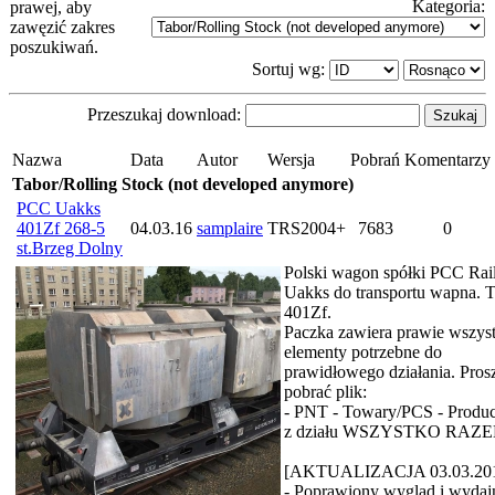
Kategoria:
prawej, aby
zawęzić zakres
poszukiwań.
Sortuj wg:
Przeszukaj download:
Nazwa
Data
Autor
Wersja
Pobrań
Komentarzy
Tabor/Rolling Stock (not developed anymore)
PCC Uakks
401Zf 268-5
04.03.16
samplaire
TRS2004+
7683
0
st.Brzeg Dolny
Polski wagon spółki PCC Rail
Uakks do transportu wapna. 
401Zf.
Paczka zawiera prawie wszyst
elementy potrzebne do
prawidłowego działania. Pros
pobrać plik:
- PNT - Towary/PCS - Produc
z działu WSZYSTKO RAZE
[AKTUALIZACJA 03.03.20
- Poprawiony wygląd i wydaj