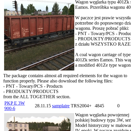
Wagon węglarka typu 401Zk s
Eamos. Przeróbka wagonu 4
W paczce jest prawie wszystk
potrzebne do poprawnego dzia
wagonu. Proszę pobrać pliki:
- PNT - Towary/PCS - Produc
- PRODUKTY/PRODUCTS
z działu WSZYSTKO RAZE
A coal wagon carriage of type
401Zk series Eamos. This wag
a modified 401Ze type wagon
The package contains almost all required elements for the wagon to
function properly. Please also download the following files:
- PNT - Towary/PCS - Products
- PRODUKTY/PRODUCTS
from the ALL TOGETHER section.
PKP E 3W
28.11.15
samplaire
TRS2004+
4845
0
900-6
Wagon węglarka powojennej
polskiej budowy typu 3W, ser
Model historyczny w malowan
IV epoki. W paczce znajduje s