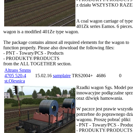
z działu WSZYSTKO RAZE
A coal wagon carriage of type
401Zk series Eamos. 6 pieces.
wagon is a modified 401Ze type wagon.
The package contains almost all required elements for the wagon to
function properly. Please also download the following files:
- PNT - Towary/PCS - Products
- PRODUKTY/PRODUCTS
from the ALL TOGETHER section.
Altrans Smms
4705 520-4
15.02.16
samplaire
TRS2004+
4686
0
st.Olesnica
Rzadki wagon Sgs. Model po
innowacyjne podłączalne sprz
oraz dźwięk hamowania.
W paczce jest prawie wszystk
potrzebne do poprawnego dzia
wagonu. Proszę pobrać pliki:
- PNT - Towary/PCS - Produc
- PRODUKTY/PRODUCTS