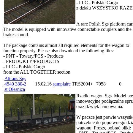
- PLC - Polskie Cargo
z działu WSZYSTKO RAZE
A rare Polish Sgs platform car
The model is equipped with innovative connectable couplers and the
brakes sound.
The package contains almost all required elements for the wagon to
function properly. Please also download the following files:
- PNT - Towary/PCS - Products
- PRODUKTY/PRODUCTS
- PLC - Polskie Cargo
from the ALL TOGETHER section.
Altrans Sgs
4540 380-2
15.02.16
samplaire
TRS2004+
7058
0
st.Olesnica
Rzadki wagon Sgs. Model po
innowacyjne podłączalne sprz
oraz dźwięk hamowania.
W paczce jest prawie wszystk
potrzebne do poprawnego dzia
wagonu. Proszę pobrać pliki: