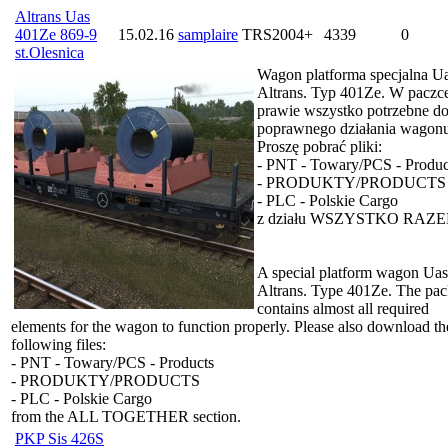
Altrans Uas
401Ze 869-9
15.02.16
samplaire
TRS2004+
4339
0
st.Olesnica
Wagon platforma specjalna U
Altrans. Typ 401Ze. W paczce
prawie wszystko potrzebne d
poprawnego działania wagonu
Proszę pobrać pliki:
- PNT - Towary/PCS - Produc
- PRODUKTY/PRODUCTS
- PLC - Polskie Cargo
z działu WSZYSTKO RAZE
A special platform wagon Uas
Altrans. Type 401Ze. The pa
contains almost all required
elements for the wagon to function properly. Please also download th
following files:
- PNT - Towary/PCS - Products
- PRODUKTY/PRODUCTS
- PLC - Polskie Cargo
from the ALL TOGETHER section.
PKP Sis 426S