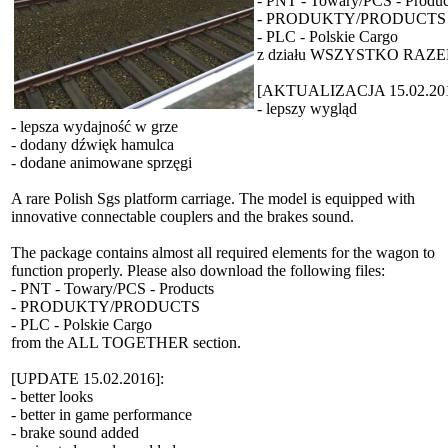
- PNT - Towary/PCS - Produc
- PRODUKTY/PRODUCTS
- PLC - Polskie Cargo
z działu WSZYSTKO RAZE
[AKTUALIZACJA 15.02.201
- lepszy wygląd
- lepsza wydajność w grze
- dodany dźwięk hamulca
- dodane animowane sprzęgi
A rare Polish Sgs platform carriage. The model is equipped with
innovative connectable couplers and the brakes sound.
The package contains almost all required elements for the wagon to
function properly. Please also download the following files:
- PNT - Towary/PCS - Products
- PRODUKTY/PRODUCTS
- PLC - Polskie Cargo
from the ALL TOGETHER section.
[UPDATE 15.02.2016]:
- better looks
- better in game performance
- brake sound added