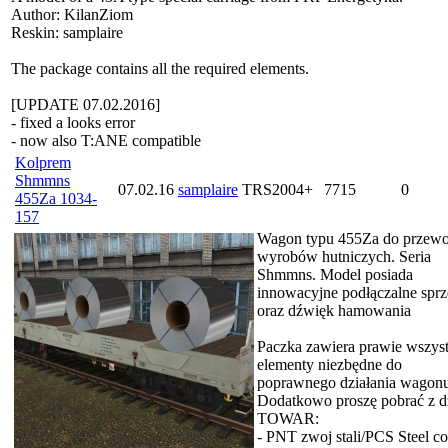
Author: KilanZiom
Reskin: samplaire
The package contains all the required elements.
[UPDATE 07.02.2016]
- fixed a looks error
- now also T:ANE compatible
Kolprem
Shmmns
07.02.16
samplaire
TRS2004+
7715
0
455Za 1034-
157
Wagon typu 455Za do przew
wyrobów hutniczych. Seria
Shmmns. Model posiada
innowacyjne podłączalne sprz
oraz dźwięk hamowania
Paczka zawiera prawie wszyst
elementy niezbędne do
poprawnego działania wagonu
Dodatkowo proszę pobrać z d
TOWAR:
- PNT zwoj stali/PCS Steel co