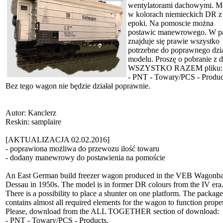
wentylatorami dachowymi. M
w kolorach niemieckich DR z
epoki. Na pomoscie można
postawic manewrowego. W p
znajduje się prawie wszystko
potrzebne do poprawnego dzia
modelu. Proszę o pobranie z d
WSZYSTKO RAZEM pliku:
- PNT - Towary/PCS - Produc
Bez tego wagon nie będzie działał poprawnie.
Autor: Kanclerz
Reskin: samplaire
[AKTUALIZACJA 02.02.2016]
- poprawiona możliwa do przewozu ilość towaru
- dodany manewrowy do postawienia na pomoście
An East German build freezer wagon produced in the VEB Wagonb
Dessau in 1950s. The model is in former DR colours from the IV era
There is a possibility to place a shunter on one platform. The package
contains almost all required elements for the wagon to function proper
Please, download from the ALL TOGETHER section of download:
- PNT - Towary/PCS - Products.