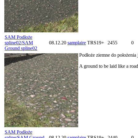
SAM Podłoże
spline02/SAM
08.12.20
samplaire
TRS19+
2455
0
Ground spline02
Podłoże ziemne do położenia 
A ground to be laid like a roa
SAM Podłoże
spline/SAM Ground
08.12.20
samplaire
TRS19+
2440
0