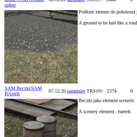
spline
Podłoże ziemne do położenia 
A ground to be laid like a roa
SAM Beczki/SAM
07.12.20
samplaire
TRS19+
2374
0
BArrels
Beczki jako element scenerii
A scenery element - barrels