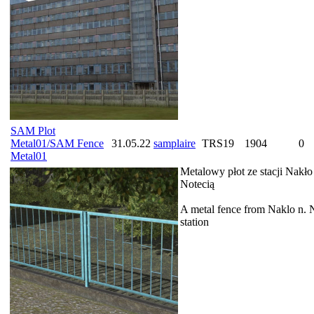
SAM Plot
Metal01/SAM Fence
31.05.22
samplaire
TRS19
1904
0
Metal01
Metalowy płot ze stacji Nakło
Notecią
A metal fence from Naklo n. 
station