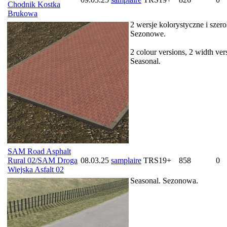
Chodnik Kostka
Brukowa
2 wersje kolorystyczne i szero
Sezonowe.
2 colour versions, 2 width ver
Seasonal.
SAM Road Asphalt
Rural 02/SAM Droga
08.03.25
samplaire
TRS19+
858
0
Wiejska Asfalt 02
Seasonal. Sezonowa.