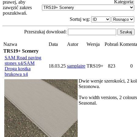
Kategoria:
prawej, aby
zawęzić zakres
poszukiwań.
Sortuj wg:
Przeszukaj download:
Nazwa
Data
Autor
Wersja
Pobrań
Komenta
TRS19+ Scenery
SAM Road paving
stones x4/SAM
18.03.25
samplaire
TRS19+
823
0
Droga kostka
brukowa x4
Dwie wersje szerokości, 2 kol
Sezonowa.
Two width versions, 2 colours
Seasonal.