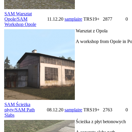
SAM Warsztat
Opole/SAM
11.12.20
samplaire
TRS19+
2877
0
Workshop Opole
Warsztat z Opola
A workshop from Opole in Po
SAM Ścieżka
płyty/SAM Path
08.12.20
samplaire
TRS19+
2763
0
Slabs
Ścieżka z płyt betonowych