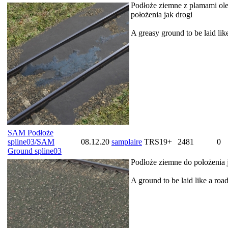
Podłoże ziemne z plamami ole
położenia jak drogi
A greasy ground to be laid lik
SAM Podłoże
spline03/SAM
08.12.20
samplaire
TRS19+
2481
0
Ground spline03
Podłoże ziemne do położenia 
A ground to be laid like a roa