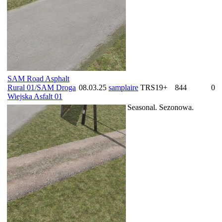
SAM Road Asphalt
Rural 01/SAM Droga
08.03.25
samplaire
TRS19+
844
0
Wiejska Asfalt 01
Seasonal. Sezonowa.