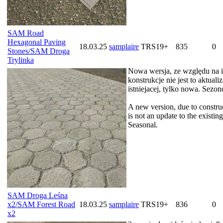
SAM Road
Hexagonal Paving
18.03.25
samplaire
TRS19+
835
0
Stones/SAM Droga
Trylinka
Nowa wersja, ze względu na 
konstrukcje nie jest to aktuali
istniejacej, tylko nowa. Sezo
A new version, due to construc
is not an update to the existin
Seasonal.
SAM Droga Leśna
x2/SAM Forest Road
18.03.25
samplaire
TRS19+
836
0
x2