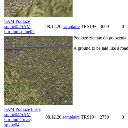
SAM Podłoże
spline05/SAM
08.12.20
samplaire
TRS19+
3669
0
Ground spline05
Podłoże ziemne do położenia 
A ground to be laid like a roa
SAM Podłoże tłuste
spline04/SAM
08.12.20
samplaire
TRS19+
2759
0
Ground Greasy
spline04