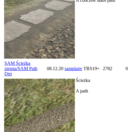
A concrete slabs path
SAM Ścieżka
ziemia/SAM Path
08.12.20
samplaire
TRS19+
2782
0
Dirt
Ścieżka
A path