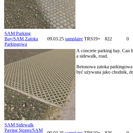
SAM Parking
Bay/SAM Zatoka
09.03.25
samplaire
TRS19+
822
0
Parkingowa
A concrete parking bay. Can b
a sidewalk, road.
Betonowa zatoka parkingowa
być używana jako chodnik, dr
SAM Sidewalk
Paving Stones/SAM
09.03.25
samplaire
TRS19+
826
0