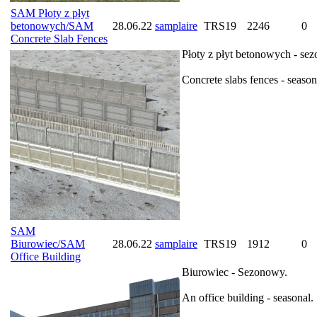
SAM Płoty z płyt
betonowych/SAM
28.06.22
samplaire
TRS19
2246
0
Concrete Slab Fences
Płoty z płyt betonowych - se
Concrete slabs fences - season
SAM
Biurowiec/SAM
28.06.22
samplaire
TRS19
1912
0
Office Building
Biurowiec - Sezonowy.
An office building - seasonal.