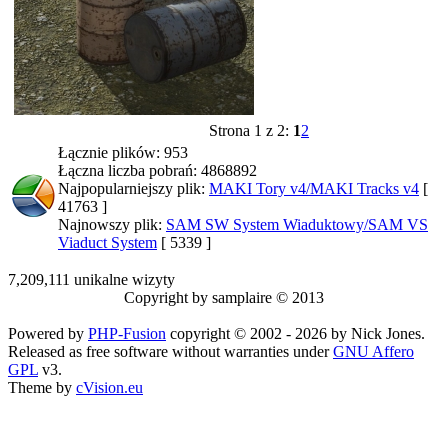
Strona 1 z 2:
1
2
Łącznie plików: 953
Łączna liczba pobrań: 4868892
Najpopularniejszy plik:
MAKI Tory v4/MAKI Tracks v4
[
41763 ]
Najnowszy plik:
SAM SW System Wiaduktowy/SAM VS
Viaduct System
[ 5339 ]
7,209,111 unikalne wizyty
Copyright by samplaire © 2013
Powered by
PHP-Fusion
copyright © 2002 - 2026 by Nick Jones.
Released as free software without warranties under
GNU Affero
GPL
v3.
Theme by
cVision.eu