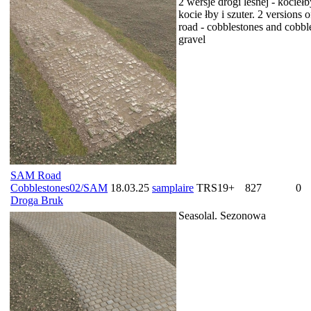
2 wersje drogi leśnej - kocieł
kocie łby i szuter. 2 versions o
road - cobblestones and cobbl
gravel
SAM Road
Cobblestones02/SAM
18.03.25
samplaire
TRS19+
827
0
Droga Bruk
Seasolal. Sezonowa