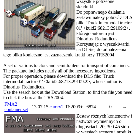
wszystkie potrzebne
składniki.
Do poprawnego działania
zestawu należy pobrać z DLS
plik: 'Truck intermodal tractor
01' <kuid2:68213:29109:2>,
którego autorem jest
Dinorius_Redundicus.
Korzystając z wyszukiwarki
na DLSie, do odnalezienia
tego pliku konieczne jest zaznaczenie kratki przy TRS2004.
A set of various tractors and semi-trailers for transport of containers.
The package includes nearly all of the necessary ingredients.
For proper operation, please download the DLS file: 'Truck
intermodal tractor 01' <kuid2:68213:29109:2>, whose author is
Dinorius_Redundicus.
Use the search box at the Download Station, to find the file you need
to click the box at the TRS2004.
FMA2
13.07.15
camry2
TS2009+
6874
0
--
container set
Zestaw różnych kontenerów i
nadwozi wymiennych o
długościach 20, 30 i 45 stóp
w wersjach scenery i produkt.