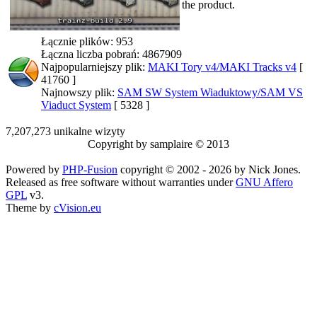
the product.
Łącznie plików: 953
Łączna liczba pobrań: 4867909
Najpopularniejszy plik:
MAKI Tory v4/MAKI Tracks v4
[
41760 ]
Najnowszy plik:
SAM SW System Wiaduktowy/SAM VS
Viaduct System
[ 5328 ]
7,207,273 unikalne wizyty
Copyright by samplaire © 2013
Powered by
PHP-Fusion
copyright © 2002 - 2026 by Nick Jones.
Released as free software without warranties under
GNU Affero
GPL
v3.
Theme by
cVision.eu