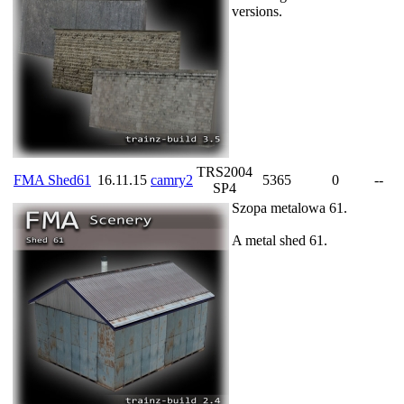
versions.
TRS2004
FMA Shed61
16.11.15
camry2
5365
0
--
SP4
Szopa metalowa 61.
A metal shed 61.