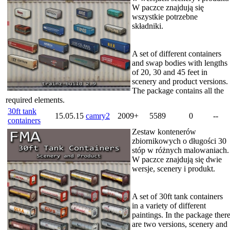
W paczce znajdują się
wszystkie potrzebne
składniki.
A set of different containers
and swap bodies with lengths
of 20, 30 and 45 feet in
scenery and product versions.
The package contains all the
required elements.
30ft tank
15.05.15
camry2
2009+
5589
0
--
containers
Zestaw kontenerów
zbiornikowych o długości 30
stóp w różnych malowaniach.
W paczce znajdują się dwie
wersje, scenery i produkt.
A set of 30ft tank containers
in a variety of different
paintings. In the package ther
are two versions, scenery and