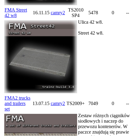
FMA Street
TS2010
16.11.15
camry2
5478
0
--
42 w8
SP4
Ulica 42 w8.
Street 42 w8.
FMA2 trucks
and trailers
13.07.15
camry2
TS2009+
7049
0
--
set
Zestaw różnych ciągników
siodłowych i naczep do
przewozu kontenerów. W
paczce znajdują się prawie