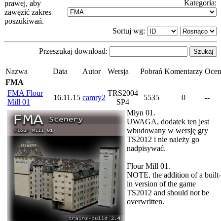
Kategoria:
prawej, aby
zawęzić zakres
poszukiwań.
Sortuj wg:
Przeszukaj download:
Nazwa
Data
Autor
Wersja
Pobrań
Komentarzy
Oce
FMA
FMA Flour
TRS2004
16.11.15
camry2
5535
0
--
Mill 01
SP4
Młyn 01.
UWAGA, dodatek ten jest
wbudowany w wersję gry
TS2012 i nie należy go
nadpisywać.
Flour Mill 01.
NOTE, the addition of a built-
in version of the game
TS2012 and should not be
overwritten.