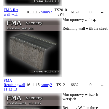
FMA Ret
TS2010
16.11.15
camry2
6159
0
--
wall w11
SP4
Mur oporowy z ulicą.
Retaining wall with the street.
FMA
Retainingwall
16.11.15
camry2
TS12
6632
0
--
11 12 13
Mur oporowy w trzech
wersjach.
Retaining Wall in three