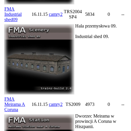
FMA
TRS2004
Industrial
16.11.15
camry2
5834
0
--
SP4
shed09
Hala przemysłowa 09.
Industrial shed 09.
FMA
Meirama A
16.11.15
camry2
TS2009
4973
0
--
Coruna
Dworzec Meirama w
prowincji A Coruna w
Hiszpanii.