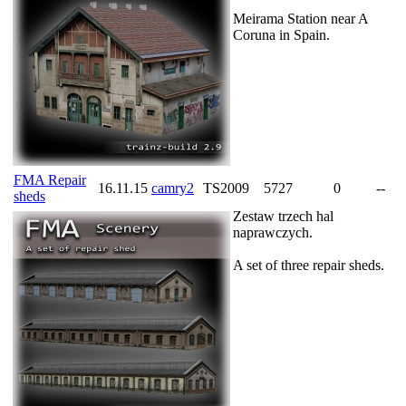
Meirama Station near A
Coruna in Spain.
FMA Repair
16.11.15
camry2
TS2009
5727
0
--
sheds
Zestaw trzech hal
naprawczych.
A set of three repair sheds.